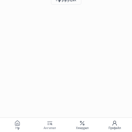
Нүүр
Ангилал
Хямдрал
Профайл