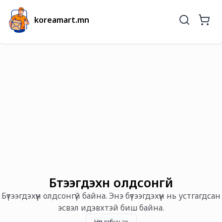
koreamart.mn
Бүтээгдэхүүн олдсонгүй
Бүтээгдэхүүн олдсонгүй байна. Энэ бүтээгдэхүүн нь устгагдсан
эсвэл идэвхтэй биш байна.
Нүүр рүү буцах