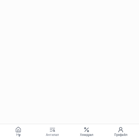
Нүүр
Ангилал
Хямдрал
Профайл