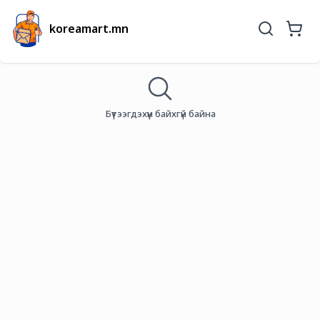
koreamart.mn
Бүтээгдэхүүн байхгүй байна