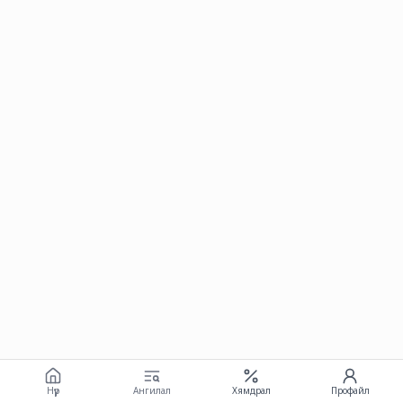
Нүүр
Ангилал
Хямдрал
Профайл