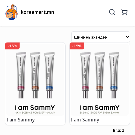
koreamart.mn
-
15
%
-
15
%
I am Sammy
I am Sammy
Бүгд
:
2