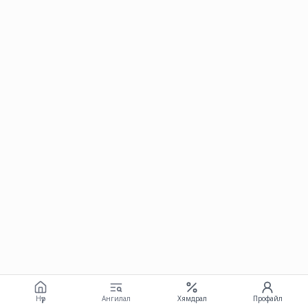
Нүүр
Ангилал
Хямдрал
Профайл