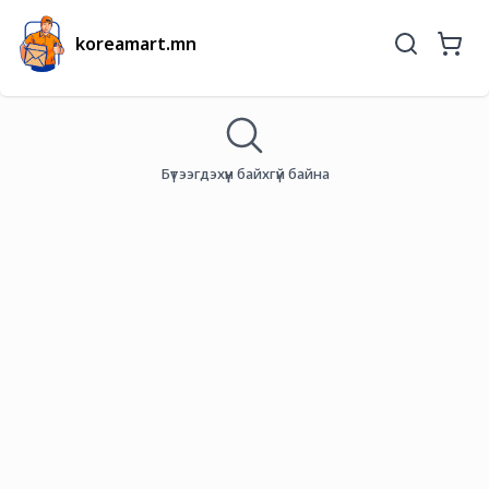
koreamart.mn
Бүтээгдэхүүн байхгүй байна